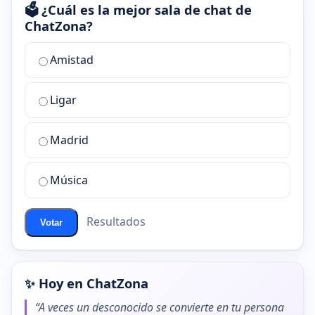
🗳️ ¿Cuál es la mejor sala de chat de
ChatZona?
¿Cuál
Amistad
es
la
Ligar
mejor
sala
de
Madrid
chat
de
Música
ChatZona?
Resultados
Votar
✨ Hoy en ChatZona
“A veces un desconocido se convierte en tu persona