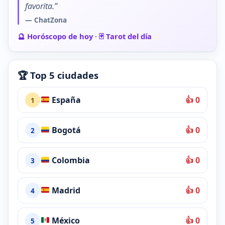
favorita.”
— ChatZona
🔮 Horóscopo de hoy
·
🃏 Tarot del día
🏆 Top 5 ciudades
España
👍 0
1
Bogotá
👍 0
2
Colombia
👍 0
3
Madrid
👍 0
4
México
👍 0
5