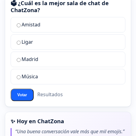
🗳️ ¿Cuál es la mejor sala de chat de
ChatZona?
¿Cuál
Amistad
es
la
Ligar
mejor
sala
de
Madrid
chat
de
Música
ChatZona?
Resultados
Votar
✨ Hoy en ChatZona
“Una buena conversación vale más que mil emojis.”