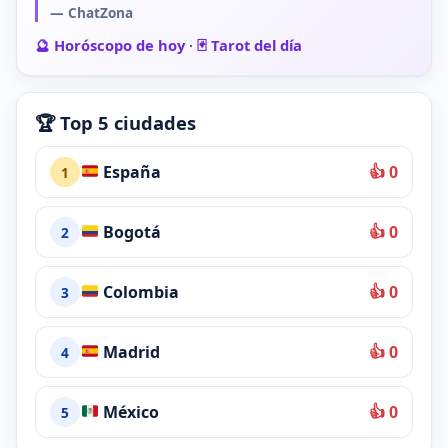
— ChatZona
🔮 Horóscopo de hoy
·
🃏 Tarot del día
🏆 Top 5 ciudades
España
👍 0
1
Bogotá
👍 0
2
Colombia
👍 0
3
Madrid
👍 0
4
México
👍 0
5