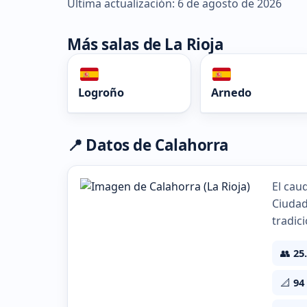
Última actualización: 6 de agosto de 2026
Más salas de La Rioja
Logroño
Arnedo
📍 Datos de Calahorra
El caud
Ciudad
tradic
👥
25
📐
94