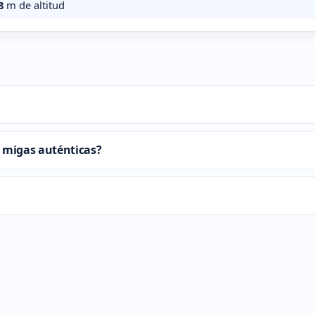
8
m de altitud
r migas auténticas?