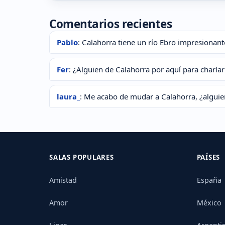
Comentarios recientes
Pablo
: Calahorra tiene un río Ebro impresionant
Fer
: ¿Alguien de Calahorra por aquí para charlar
laura_
: Me acabo de mudar a Calahorra, ¿algui
SALAS POPULARES
PAÍSES
Amistad
España
Amor
México