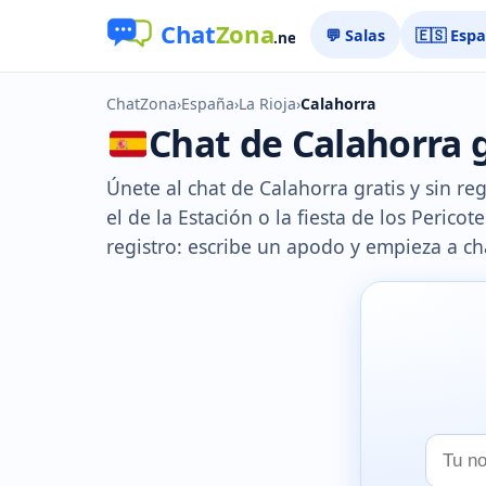
💬 Salas
🇪🇸 Esp
ChatZona
›
España
›
La Rioja
›
Calahorra
Chat de Calahorra g
Únete al chat de Calahorra gratis y sin re
el de la Estación o la fiesta de los Pericot
registro: escribe un apodo y empieza a ch
Tu
nombr