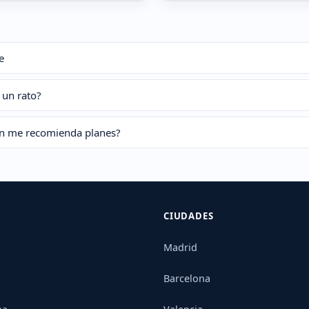
e
 un rato?
en me recomienda planes?
CIUDADES
Madrid
Barcelona