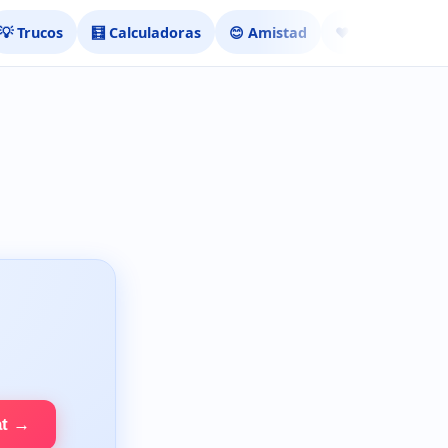
💡 Trucos
🧮 Calculadoras
😊 Amistad
❤️ Ligar
at →