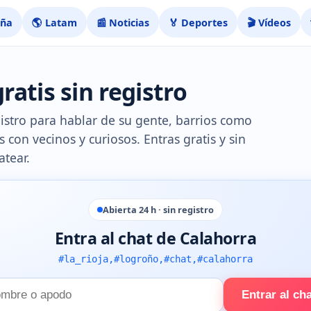
aña
🌎 Latam
📰 Noticias
🏅 Deportes
🎬 Vídeos
ratis sin registro
gistro para hablar de su gente, barrios como
es con vecinos y curiosos. Entras gratis y sin
atear.
Abierta 24 h · sin registro
Entra al chat de Calahorra
#la_rioja,#logroño,#chat,#calahorra
Entrar al ch
e