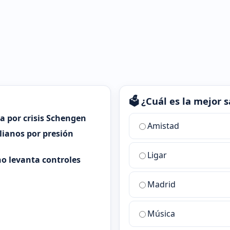
🗳️ ¿Cuál es la mejor
ia por crisis Schengen
¿Cuál
Amistad
es
alianos por presión
la
Ligar
mejor
o levanta controles
sala
de
Madrid
chat
de
Música
ChatZona?