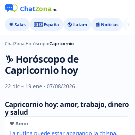
💬 Salas
🇪🇸 España
🌎 Latam
📰 Noticias
🏅 
ChatZona
›
Horóscopo
›
Capricornio
♑ Horóscopo de
Capricornio hoy
22 dic – 19 ene · 07/08/2026
Capricornio hoy: amor, trabajo, dinero
y salud
❤️ Amor
La rutina puede estar apagando la chispa,