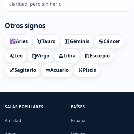
claridad, pero sin herir.
Otros signos
♉
♊
♋
Aries
Tauro
Géminis
Cáncer
♌
♍
♎
♏
Leo
Virgo
Libra
Escorpio
♐
♒
♓
Sagitario
Acuario
Piscis
SALAS POPULARES
PAÍSES
Amistad
España
Amor
México