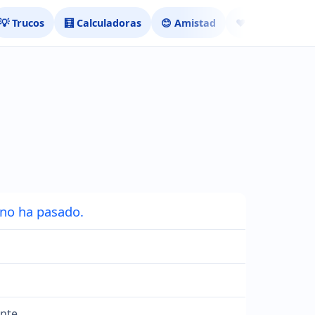
💡 Trucos
🧮 Calculadoras
😊 Amistad
❤️ Ligar
 no ha pasado.
nte.