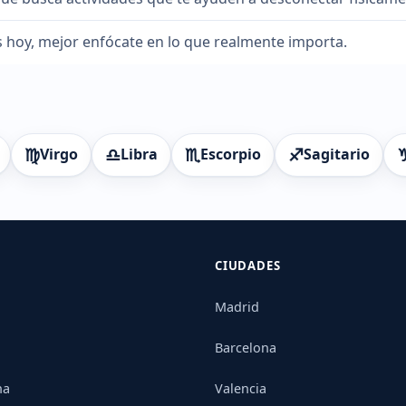
hoy, mejor enfócate en lo que realmente importa.
♍
♎
♏
♐
Virgo
Libra
Escorpio
Sagitario
CIUDADES
Madrid
Barcelona
na
Valencia