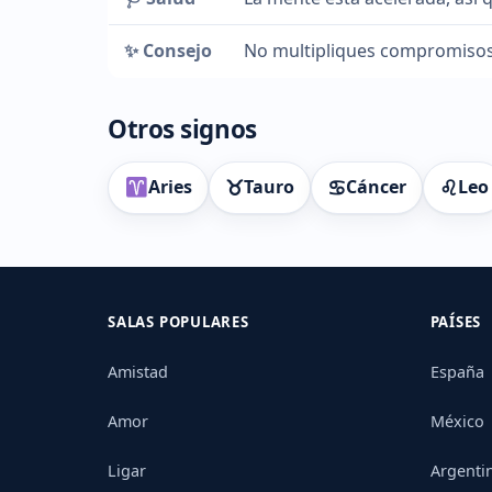
✨ Consejo
No multipliques compromisos 
Otros signos
♉
♋
♌
Aries
Tauro
Cáncer
Leo
SALAS POPULARES
PAÍSES
Amistad
España
Amor
México
Ligar
Argenti