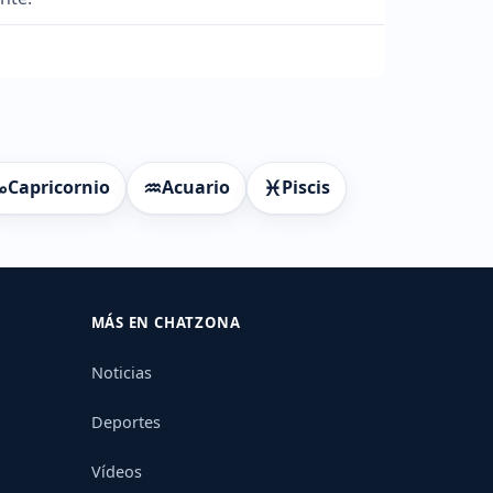
♑
♒
♓
Capricornio
Acuario
Piscis
MÁS EN CHATZONA
Noticias
Deportes
Vídeos