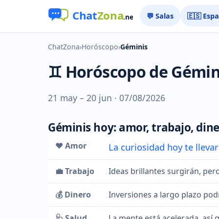
💬 Salas
🇪🇸 Esp
ChatZona
›
Horóscopo
›
Géminis
♊ Horóscopo de Gémin
21 may – 20 jun · 07/08/2026
Géminis hoy: amor, trabajo, dine
❤️ Amor
La curiosidad hoy te lleva
💼 Trabajo
Ideas brillantes surgirán, pe
💰 Dinero
Inversiones a largo plazo podr
🩺 Salud
La mente está acelerada, así 