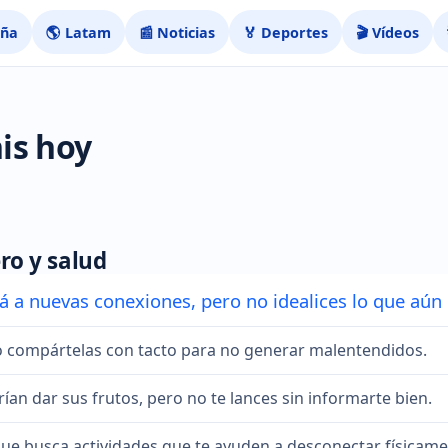
aña
🌎 Latam
📰 Noticias
🏅 Deportes
🎬 Vídeos
is hoy
ro y salud
rá a nuevas conexiones, pero no idealices lo que aún
ro compártelas con tacto para no generar malentendidos.
ían dar sus frutos, pero no te lances sin informarte bien.
que busca actividades que te ayuden a desconectar físicame