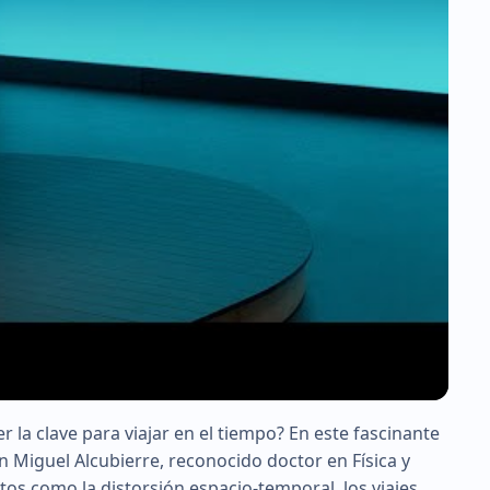
 la clave para viajar en el tiempo? En este fascinante
on Miguel Alcubierre, reconocido doctor en Física y
os como la distorsión espacio-temporal, los viajes