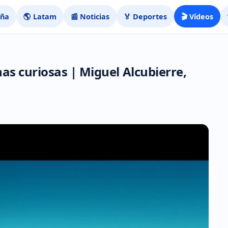
aña
🌎 Latam
📰 Noticias
🏅 Deportes
🎬 Vídeos
as curiosas | Miguel Alcubierre,