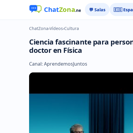
💬 Salas
🇪🇸 Esp
ChatZona
›
Vídeos
›
Cultura
Ciencia fascinante para person
doctor en Física
Canal: AprendemosJuntos