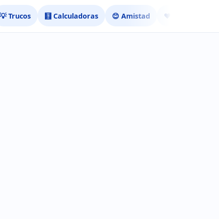
💡 Trucos
🧮 Calculadoras
😊 Amistad
❤️ Ligar