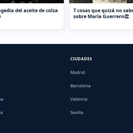
agedia del aceite de colza
7 cosas que quizá no sab
)
sobre María Guerrero👏
CIUDADES
Madrid
Barcelona
na
Valencia
ia
Sevilla