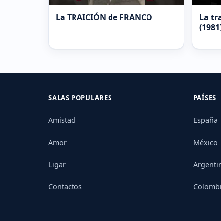
La TRAICIÓN de FRANCO
La tr
(1981
SALAS POPULARES
PAÍSES
Amistad
España
Amor
México
Ligar
Argenti
Contactos
Colomb