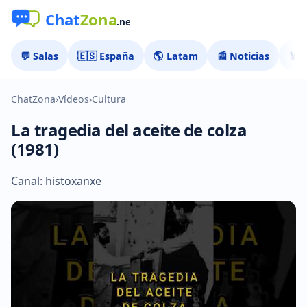
💬 Salas
🇪🇸 España
🌎 Latam
📰 Noticias
🏅 
ChatZona
›
Vídeos
›
Cultura
La tragedia del aceite de colza
(1981)
Canal: histoxanxe