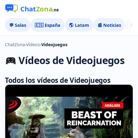
💬 Salas
🇪🇸 España
🌎 Latam
📰 Noticias
🏅 
ChatZona
›
Vídeos
›
Videojuegos
Vídeos de Videojuegos
Todos los vídeos de Videojuegos