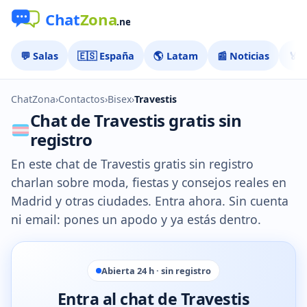
💬 Salas
🇪🇸 España
🌎 Latam
📰 Noticias
🏅 
ChatZona
›
Contactos
›
Bisex
›
Travestis
Chat de Travestis gratis sin
registro
En este chat de Travestis gratis sin registro
charlan sobre moda, fiestas y consejos reales en
Madrid y otras ciudades. Entra ahora. Sin cuenta
ni email: pones un apodo y ya estás dentro.
Abierta 24 h · sin registro
Entra al chat de Travestis