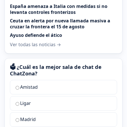
España amenaza a Italia con medidas si no
levanta controles fronterizos
Ceuta en alerta por nueva llamada masiva a
cruzar la frontera el 15 de agosto
Ayuso defiende el ático
Ver todas las noticias →
🗳️ ¿Cuál es la mejor sala de chat de
ChatZona?
¿Cuál
Amistad
es
la
Ligar
mejor
sala
de
Madrid
chat