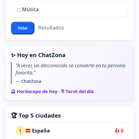
de
Música
ChatZona?
Resultados
Votar
✨ Hoy en ChatZona
“A veces un desconocido se convierte en tu persona
favorita.”
— ChatZona
🔮 Horóscopo de hoy
·
🃏 Tarot del día
🏆 Top 5 ciudades
España
👍 0
1