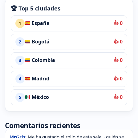
🏆 Top 5 ciudades
España
👍 0
1
Bogotá
👍 0
2
Colombia
👍 0
3
Madrid
👍 0
4
México
👍 0
5
Comentarios recientes
MrGris
: Me ha gustado el rollo de esta sala, ¿quién se