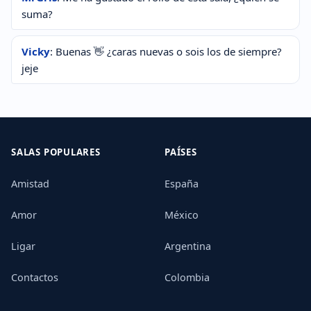
suma?
Vicky
: Buenas 👋 ¿caras nuevas o sois los de siempre?
jeje
SALAS POPULARES
PAÍSES
Amistad
España
Amor
México
Ligar
Argentina
Contactos
Colombia