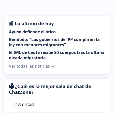
📰 Lo último de hoy
Ayuso defiende el ático
Bendodo: "Los gobiernos del PP cumplirán la
ley con menores migrantes"
El IML de Ceuta recibe 80 cuerpos tras la última
oleada migratoria
Ver todas las noticias →
🗳️ ¿Cuál es la mejor sala de chat de
ChatZona?
¿Cuál
Amistad
es
la