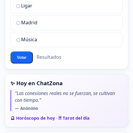
Ligar
mejor
sala
de
Madrid
chat
de
Música
ChatZona?
Resultados
Votar
✨ Hoy en ChatZona
“Las conexiones reales no se fuerzan, se cultivan
con tiempo.”
— Anónimo
🔮 Horóscopo de hoy
·
🃏 Tarot del día