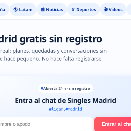
aña
🌎 Latam
📰 Noticias
🏅 Deportes
🎬 Vídeos
rid gratis sin registro
real: planes, quedadas y conversaciones sin
 se hace pequeño. No hace falta registrarse,
Abierta 24 h · sin registro
Entra al chat de Singles Madrid
#ligar,#madrid
Entrar al ch
e