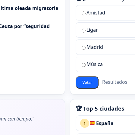
 última oleada migratoria
¿Cuál
Amistad
es
la
Ceuta por “seguridad
Ligar
mejor
sala
de
Madrid
chat
de
Música
ChatZona?
Resultados
Votar
🏆 Top 5 ciudades
ivan con tiempo.”
España
1