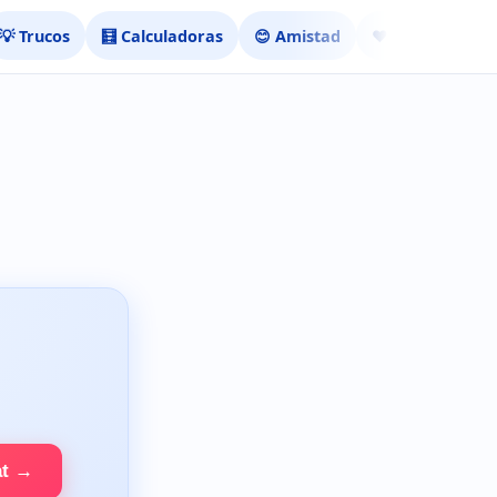
💡 Trucos
🧮 Calculadoras
😊 Amistad
❤️ Ligar
at →