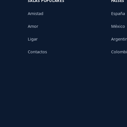
SALAS POPULARES
PAÍSES
Amistad
España
Amor
México
Ligar
Argenti
Contactos
Colomb