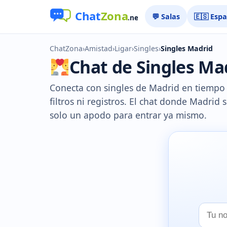
💬 Salas
🇪🇸 Esp
ChatZona
›
Amistad
›
Ligar
›
Singles
›
Singles Madrid
Chat de Singles Mad
Conecta con singles de Madrid en tiempo 
filtros ni registros. El chat donde Madrid
solo un apodo para entrar ya mismo.
Tu
nombr