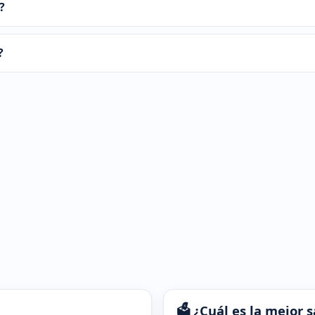
?
?
🗳️ ¿Cuál es la mejor