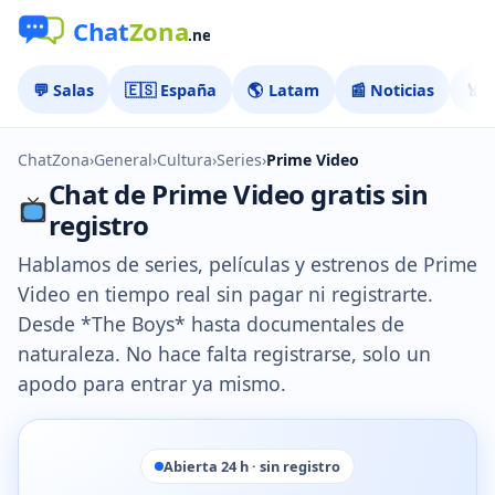
💬 Salas
🇪🇸 España
🌎 Latam
📰 Noticias
🏅 
ChatZona
›
General
›
Cultura
›
Series
›
Prime Video
Chat de Prime Video gratis sin
registro
Hablamos de series, películas y estrenos de Prime
Video en tiempo real sin pagar ni registrarte.
Desde *The Boys* hasta documentales de
naturaleza. No hace falta registrarse, solo un
apodo para entrar ya mismo.
Abierta 24 h · sin registro