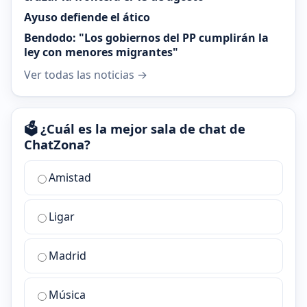
Ayuso defiende el ático
Bendodo: "Los gobiernos del PP cumplirán la
ley con menores migrantes"
Ver todas las noticias →
🗳️ ¿Cuál es la mejor sala de chat de
ChatZona?
¿Cuál
Amistad
es
la
Ligar
mejor
sala
de
Madrid
chat
de
Música
ChatZona?