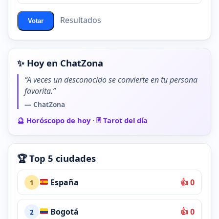
Resultados
Votar
✨ Hoy en ChatZona
“A veces un desconocido se convierte en tu persona
favorita.”
— ChatZona
🔮 Horóscopo de hoy
·
🃏 Tarot del día
🏆 Top 5 ciudades
España
👍 0
1
Bogotá
👍 0
2