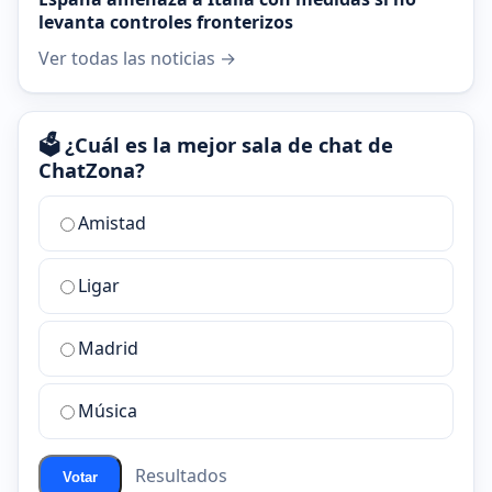
levanta controles fronterizos
Ver todas las noticias →
🗳️ ¿Cuál es la mejor sala de chat de
ChatZona?
¿Cuál
Amistad
es
la
Ligar
mejor
sala
de
Madrid
chat
de
Música
ChatZona?
Resultados
Votar