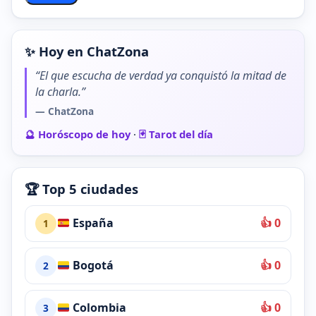
✨ Hoy en ChatZona
“El que escucha de verdad ya conquistó la mitad de
la charla.”
— ChatZona
🔮 Horóscopo de hoy
·
🃏 Tarot del día
🏆 Top 5 ciudades
España
👍 0
1
Bogotá
👍 0
2
Colombia
👍 0
3