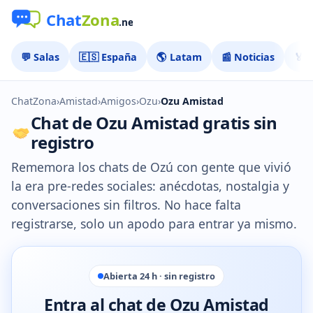
💬 Salas
🇪🇸 España
🌎 Latam
📰 Noticias
🏅 
ChatZona
›
Amistad
›
Amigos
›
Ozu
›
Ozu Amistad
Chat de Ozu Amistad gratis sin
registro
Rememora los chats de Ozú con gente que vivió
la era pre-redes sociales: anécdotas, nostalgia y
conversaciones sin filtros. No hace falta
registrarse, solo un apodo para entrar ya mismo.
Abierta 24 h · sin registro
Entra al chat de Ozu Amistad