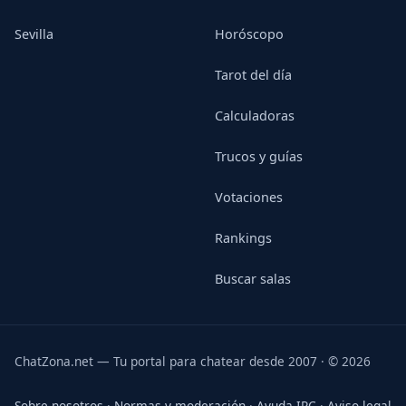
Sevilla
Horóscopo
Tarot del día
Calculadoras
Trucos y guías
Votaciones
Rankings
Buscar salas
ChatZona.net — Tu portal para chatear desde 2007 · © 2026
Sobre nosotros
·
Normas y moderación
·
Ayuda IRC
·
Aviso legal