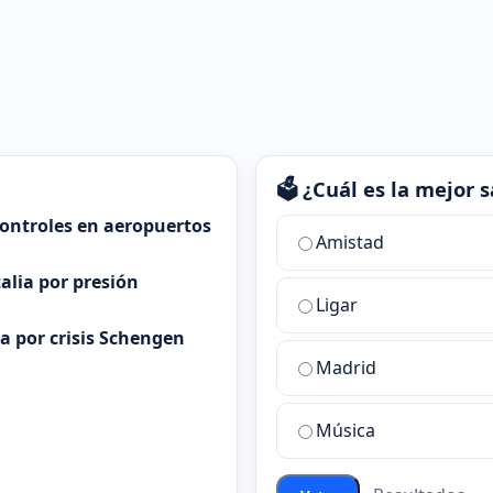
🗳️ ¿Cuál es la mejor
controles en aeropuertos
¿Cuál
Amistad
es
alia por presión
la
Ligar
mejor
sala
ia por crisis Schengen
de
Madrid
chat
de
Música
ChatZona?