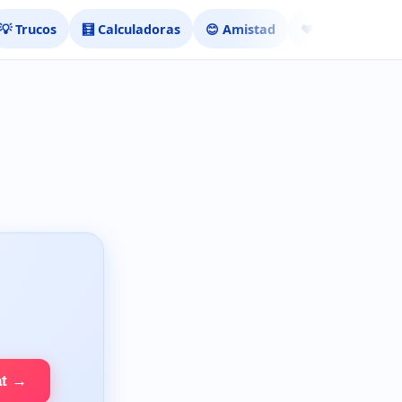
💡 Trucos
🧮 Calculadoras
😊 Amistad
❤️ Ligar
at →