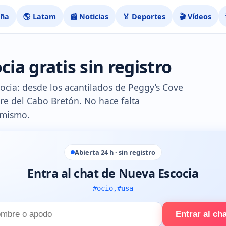
aña
🌎 Latam
📰 Noticias
🏅 Deportes
🎬 Vídeos
ia gratis sin registro
cocia: desde los acantilados de Peggy’s Cove
ore del Cabo Bretón. No hace falta
 mismo.
Abierta 24 h · sin registro
Entra al chat de Nueva Escocia
#ocio,#usa
Entrar al ch
e