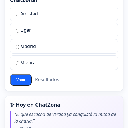
¿Cuál
Amistad
es
la
Ligar
mejor
sala
de
Madrid
chat
de
Música
ChatZona?
Resultados
Votar
✨ Hoy en ChatZona
“El que escucha de verdad ya conquistó la mitad de
la charla.”