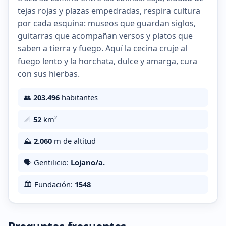
tejas rojas y plazas empedradas, respira cultura
por cada esquina: museos que guardan siglos,
guitarras que acompañan versos y platos que
saben a tierra y fuego. Aquí la cecina cruje al
fuego lento y la horchata, dulce y amarga, cura
con sus hierbas.
👥
203.496
habitantes
📐
52
km²
⛰️
2.060
m de altitud
🗣️ Gentilicio:
Lojano/a.
🏛️ Fundación:
1548