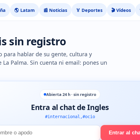
aña
🌎 Latam
📰 Noticias
🏅 Deportes
🎬 Vídeos
s sin registro
ro para hablar de su gente, cultura y
e La Palma. Sin cuenta ni email: pones un
Abierta 24 h · sin registro
Entra al chat de Ingles
#internacional,#ocio
Entrar al ch
e