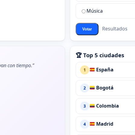
chat
de
Música
ChatZona?
Resultados
Votar
🏆 Top 5 ciudades
ivan con tiempo.”
España
1
Bogotá
2
Colombia
3
Madrid
4