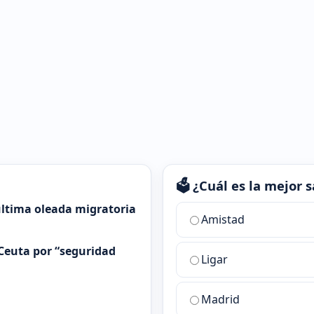
🗳️ ¿Cuál es la mejor
 última oleada migratoria
¿Cuál
Amistad
es
la
Ceuta por “seguridad
Ligar
mejor
sala
de
Madrid