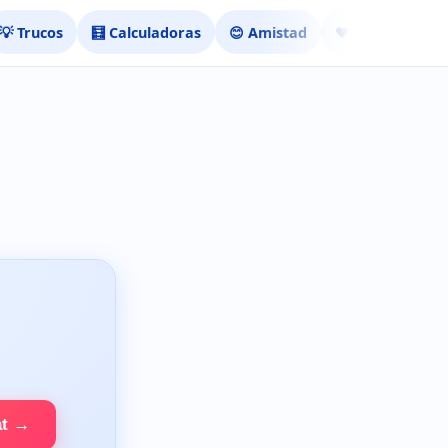
💡 Trucos
🧮 Calculadoras
😊 Amistad
❤️ Ligar
at →