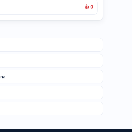
👍 0
ona.