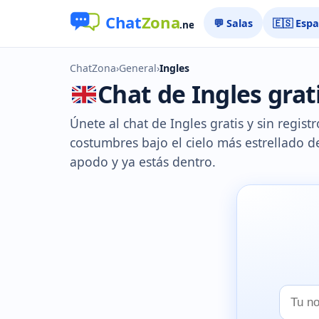
💬 Salas
🇪🇸 Esp
ChatZona
›
General
›
Ingles
Chat de Ingles grati
Únete al chat de Ingles gratis y sin regist
costumbres bajo el cielo más estrellado d
apodo y ya estás dentro.
Tu
nombr