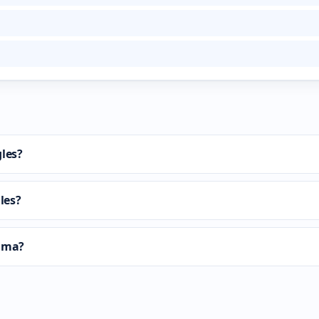
gles?
les?
alma?