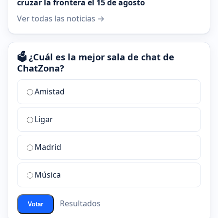
cruzar la frontera el 15 de agosto
Ver todas las noticias →
🗳️ ¿Cuál es la mejor sala de chat de
ChatZona?
¿Cuál
Amistad
es
la
Ligar
mejor
sala
de
Madrid
chat
de
Música
ChatZona?
Resultados
Votar