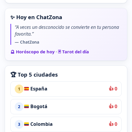
✨ Hoy en ChatZona
“A veces un desconocido se convierte en tu persona
favorita.”
— ChatZona
🔮 Horóscopo de hoy
·
🃏 Tarot del día
🏆 Top 5 ciudades
España
👍 0
1
Bogotá
👍 0
2
Colombia
👍 0
3