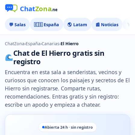
💬 Salas
🇪🇸 España
🌎 Latam
📰 Noticias
🏅 
ChatZona
›
España
›
Canarias
›
El Hierro
Chat de El Hierro gratis sin
registro
Encuentra en esta sala a senderistas, vecinos y
curiosos que conocen los paisajes y secretos de El
Hierro sin registrarse. Comparte rutas,
recomendaciones. Entras gratis y sin registro:
escribe un apodo y empieza a chatear.
Abierta 24 h · sin registro