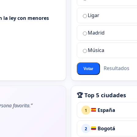
es
la
Ligar
mejor
n la ley con menores
sala
de
Madrid
chat
de
Música
ChatZona?
Resultados
Votar
🏆 Top 5 ciudades
rsona favorita.”
España
1
Bogotá
2