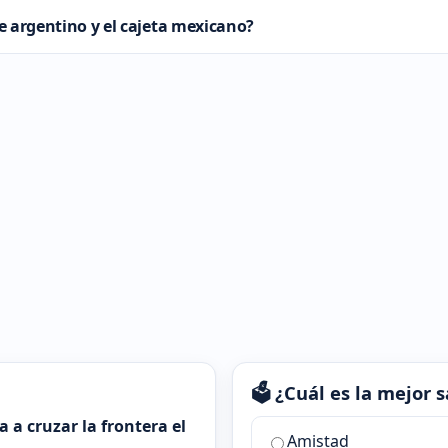
he argentino y el cajeta mexicano?
🗳️ ¿Cuál es la mejor
 a cruzar la frontera el
¿Cuál
Amistad