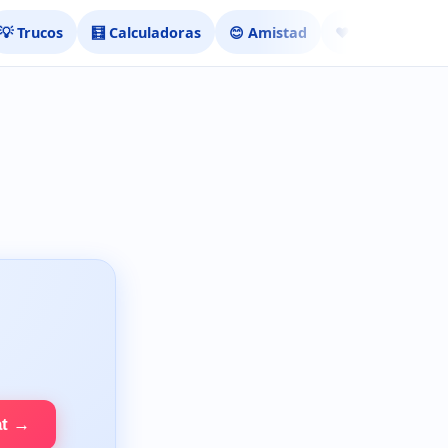
💡 Trucos
🧮 Calculadoras
😊 Amistad
❤️ Ligar
at →