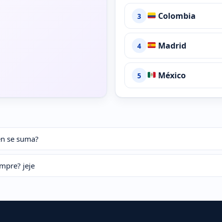
Colombia
3
Madrid
4
México
5
ién se suma?
empre? jeje