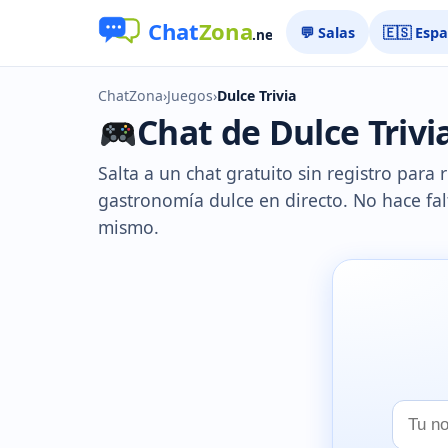
💬 Salas
🇪🇸 Esp
ChatZona
›
Juegos
›
Dulce Trivia
Chat de Dulce Trivia
Salta a un chat gratuito sin registro para 
gastronomía dulce en directo. No hace fal
mismo.
Tu
nombr