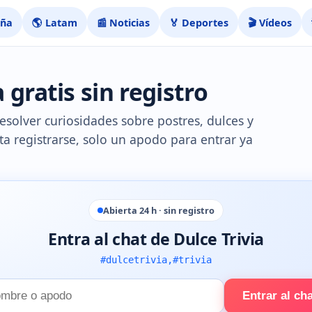
aña
🌎 Latam
📰 Noticias
🏅 Deportes
🎬 Vídeos
 gratis sin registro
resolver curiosidades sobre postres, dulces y
ta registrarse, solo un apodo para entrar ya
Abierta 24 h · sin registro
Entra al chat de Dulce Trivia
#dulcetrivia,#trivia
Entrar al ch
e