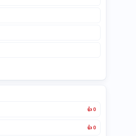
👍 0
👍 0