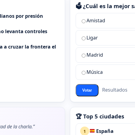
🗳️ ¿Cuál es la mejor
alianos por presión
¿Cuál
Amistad
es
o levanta controles
la
Ligar
mejor
sala
 a cruzar la frontera el
de
Madrid
chat
de
Música
ChatZona?
Resultados
Votar
🏆 Top 5 ciudades
ad de la charla.”
España
1