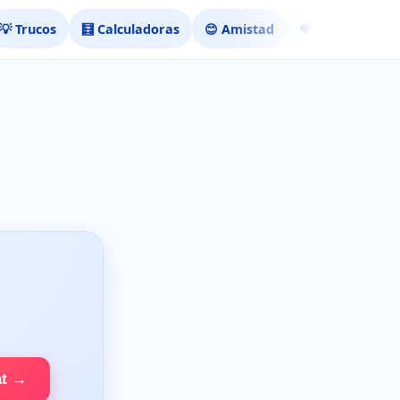
💡 Trucos
🧮 Calculadoras
😊 Amistad
❤️ Ligar
at →