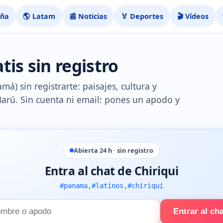
aña
🌎 Latam
📰 Noticias
🏅 Deportes
🎬 Vídeos
tis sin registro
á) sin registrarte: paisajes, cultura y
Barú. Sin cuenta ni email: pones un apodo y
Abierta 24 h · sin registro
Entra al chat de Chiriqui
#panama,#latinos,#chiriqui
Entrar al ch
e