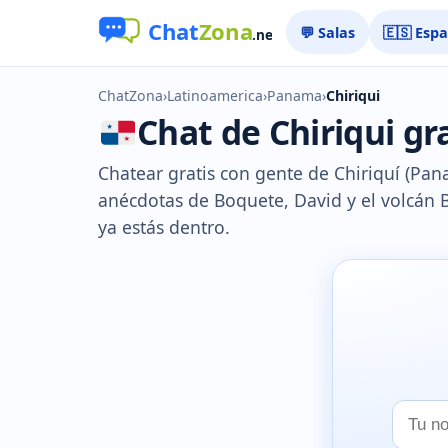
💬 Salas
🇪🇸 Esp
ChatZona
›
Latinoamerica
›
Panama
›
Chiriqui
Chat de Chiriqui gra
Chatear gratis con gente de Chiriquí (Panam
anécdotas de Boquete, David y el volcán 
ya estás dentro.
Tu
nombr