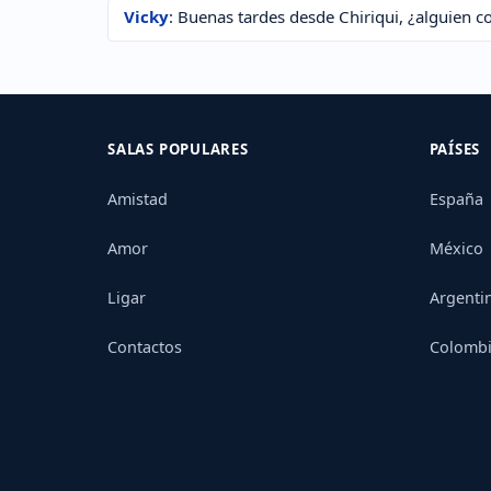
Vicky
: Buenas tardes desde Chiriqui, ¿alguien c
SALAS POPULARES
PAÍSES
Amistad
España
Amor
México
Ligar
Argenti
Contactos
Colomb