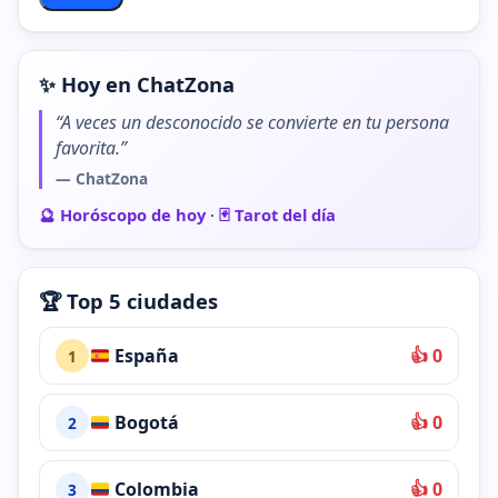
✨ Hoy en ChatZona
“A veces un desconocido se convierte en tu persona
favorita.”
— ChatZona
🔮 Horóscopo de hoy
·
🃏 Tarot del día
🏆 Top 5 ciudades
España
👍 0
1
Bogotá
👍 0
2
Colombia
👍 0
3