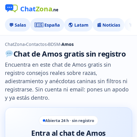
💬 Salas
🇪🇸 España
🌎 Latam
📰 Noticias
🏅 
ChatZona
›
Contactos
›
BDSM
›
Amos
Chat de Amos gratis sin registro
Encuentra en este chat de Amos gratis sin
registro consejos reales sobre razas,
adiestramiento y anécdotas caninas sin filtros ni
registrarse. Sin cuenta ni email: pones un apodo
y ya estás dentro.
Abierta 24 h · sin registro
Entra al chat de Amos