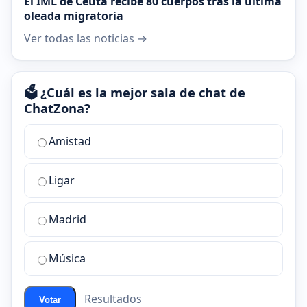
El IML de Ceuta recibe 80 cuerpos tras la última
oleada migratoria
Ver todas las noticias →
🗳️ ¿Cuál es la mejor sala de chat de
ChatZona?
¿Cuál
Amistad
es
la
Ligar
mejor
sala
de
Madrid
chat
de
Música
ChatZona?
Resultados
Votar