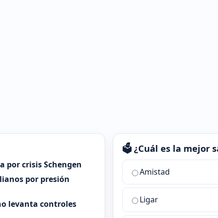
🗳️ ¿Cuál es la mejor
ia por crisis Schengen
¿Cuál
Amistad
es
alianos por presión
la
Ligar
mejor
o levanta controles
sala