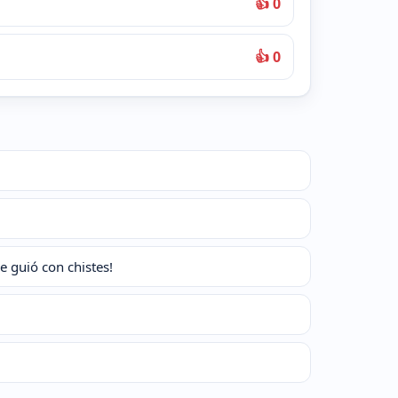
👍 0
👍 0
 guió con chistes!