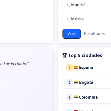
de
Madrid
chat
de
Música
ChatZona?
Resultados
Votar
🏆 Top 5 ciudades
ad de la charla.”
España
1
Bogotá
2
Colombia
3