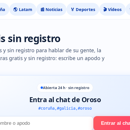
aña
🌎 Latam
📰 Noticias
🏅 Deportes
🎬 Vídeos
s sin registro
 y sin registro para hablar de su gente, la
ras gratis y sin registro: escribe un apodo y
Abierta 24 h · sin registro
Entra al chat de Oroso
#coruña,#galicia,#oroso
Entrar al ch
e