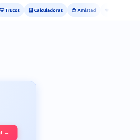
💡 Trucos
🧮 Calculadoras
😊 Amistad
❤️ Ligar
at →