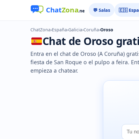
💬 Salas
🇪🇸 Esp
ChatZona
›
España
›
Galicia
›
Coruña
›
Oroso
Chat de Oroso grati
Entra en el chat de Oroso (A Coruña) gratis
fiesta de San Roque o el pulpo a feira. Ent
empieza a chatear.
Tu
nombr