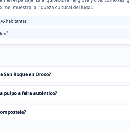
an en el paisaje. La arquitectura religiosa y civil, como las 
xime, muestra la riqueza cultural del lugar.
776
habitantes
km²
 de San Roque en Oroso?
a pulpo a feira auténtico?
Compostela?