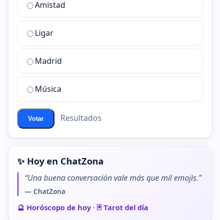
Amistad
es
la
Ligar
mejor
sala
de
Madrid
chat
de
Música
ChatZona?
Resultados
Votar
✨ Hoy en ChatZona
“Una buena conversación vale más que mil emojis.”
— ChatZona
🔮 Horóscopo de hoy
·
🃏 Tarot del día