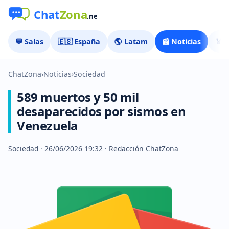
💬 Salas
🇪🇸 España
🌎 Latam
📰 Noticias
🏅 
ChatZona
›
Noticias
›
Sociedad
589 muertos y 50 mil
desaparecidos por sismos en
Venezuela
Sociedad · 26/06/2026 19:32 · Redacción ChatZona