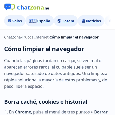
💬 Salas
🇪🇸 España
🌎 Latam
📰 Noticias
🏅 
ChatZona
›
Trucos
›
Internet
›
Cómo limpiar el navegador
Cómo limpiar el navegador
Cuando las páginas tardan en cargar, se ven mal o
aparecen errores raros, el culpable suele ser un
navegador saturado de datos antiguos. Una limpieza
rápida soluciona la mayoría de estos problemas y, de
paso, libera espacio.
Borra caché, cookies e historial
En
Chrome
, pulsa el menú de tres puntos >
Borrar