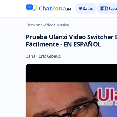
💬 Salas
🇪🇸 Esp
ChatZona
›
Vídeos
›
Música
Prueba Ulanzi Video Switcher 
Fácilmente - EN ESPAÑOL
Canal: Eric Gibaud