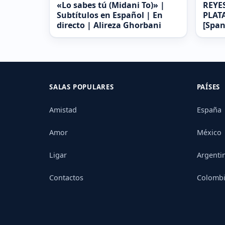
«Lo sabes tú (Midani To)» |
REYE
Subtítulos en Español | En
PLATA 
directo | Alireza Ghorbani
[Span
SALAS POPULARES
PAÍSES
Amistad
España
Amor
México
Ligar
Argenti
Contactos
Colomb