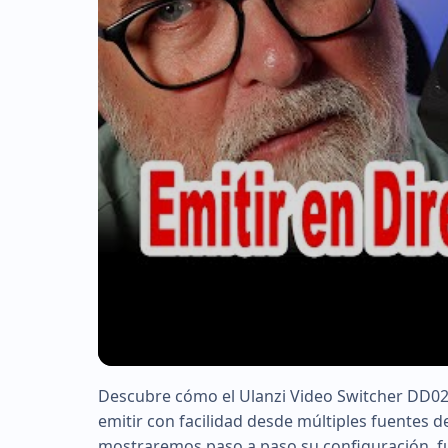
Descubre cómo el Ulanzi Video Switcher DD02 
▶
emitir con facilidad desde múltiples fuentes de 
mostraremos paso a paso su configuración, f