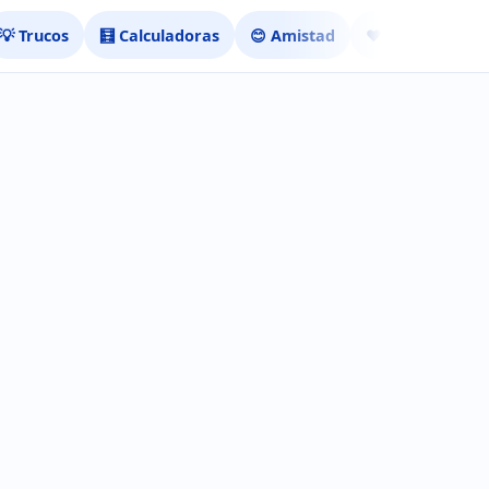
💡 Trucos
🧮 Calculadoras
😊 Amistad
❤️ Ligar