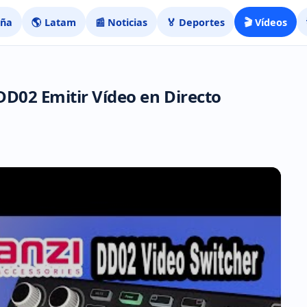
aña
🌎 Latam
📰 Noticias
🏅 Deportes
🎬 Vídeos
DD02 Emitir Vídeo en Directo