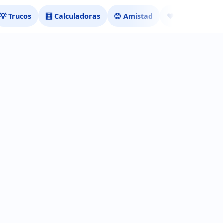
💡 Trucos
🧮 Calculadoras
😊 Amistad
❤️ Ligar