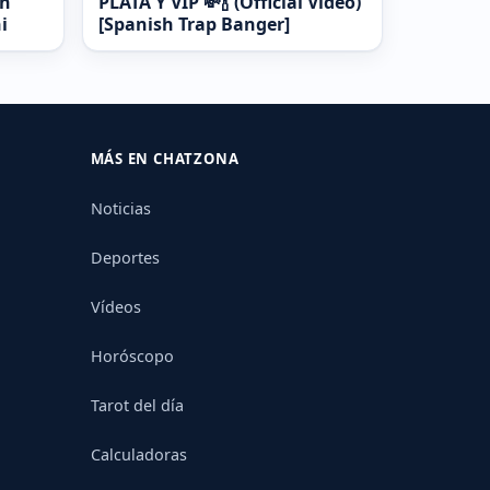
En
PLATA Y VIP 💸🍾 (Official Video)
i
[Spanish Trap Banger]
MÁS EN CHATZONA
Noticias
Deportes
Vídeos
Horóscopo
Tarot del día
Calculadoras