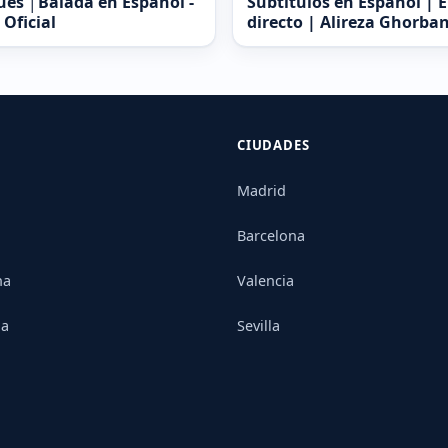
es │Balada en Español -
Subtítulos en Español | 
 Oficial
directo | Alireza Ghorban
CIUDADES
Madrid
Barcelona
na
Valencia
ia
Sevilla