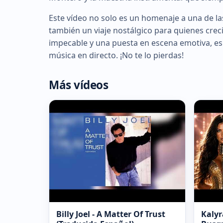
Este vídeo no solo es un homenaje a una de l
también un viaje nostálgico para quienes cre
impecable y una puesta en escena emotiva, es
música en directo. ¡No te lo pierdas!
Más vídeos
Billy Joel - A Matter Of Trust
Kaly