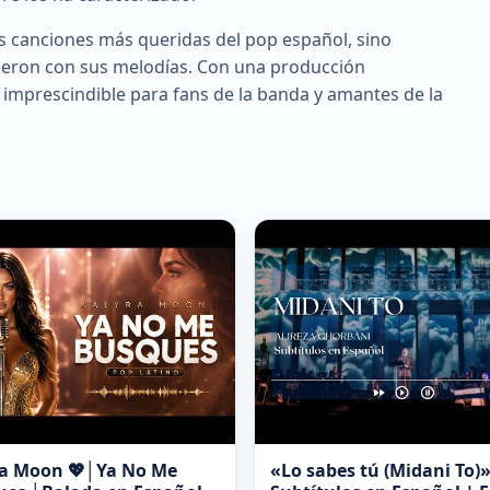
as canciones más queridas del pop español, sino
cieron con sus melodías. Con una producción
 imprescindible para fans de la banda y amantes de la
ra Moon 💖│Ya No Me
«Lo sabes tú (Midani To)»