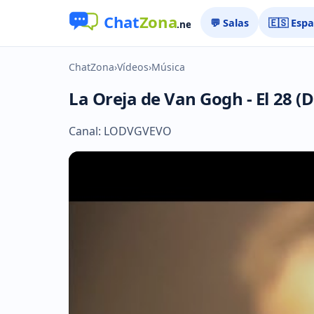
💬 Salas
🇪🇸 Esp
ChatZona
›
Vídeos
›
Música
La Oreja de Van Gogh - El 28 (D
Canal: LODVGVEVO