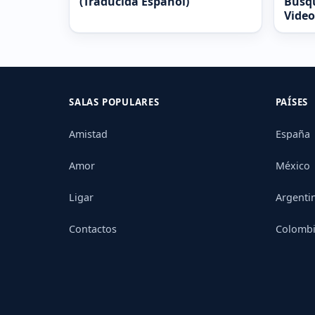
(Traducida Español)
Busqu
Video
SALAS POPULARES
PAÍSES
Amistad
España
Amor
México
Ligar
Argenti
Contactos
Colomb