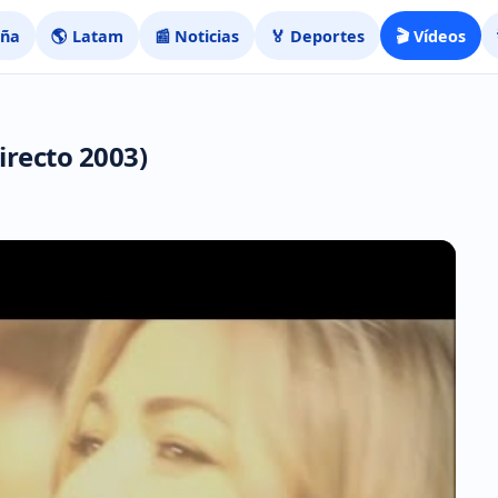
aña
🌎 Latam
📰 Noticias
🏅 Deportes
🎬 Vídeos
irecto 2003)