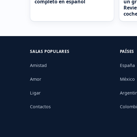
completo en español
un gr
Revie
coche
SALAS POPULARES
PAÍSES
Amistad
España
Amor
México
Ligar
Argenti
Contactos
Colomb