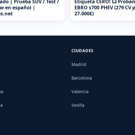
ado | Prueba SUV / Test /
Etiqueta CERO! 💥 Proba
w en español |
EBRO s700 PHEV (279 CV 
s.net
27.000€)
CIUDADES
Madrid
Barcelona
na
Valencia
ia
Sevilla