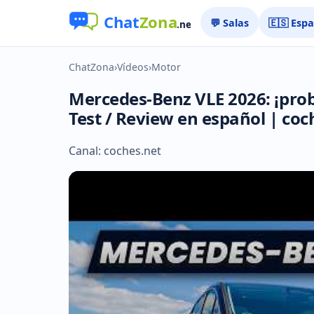
💬 Salas
🇪🇸 Esp
ChatZona
›
Vídeos
›
Motor
Mercedes-Benz VLE 2026: ¡prob
Test / Review en español | coc
Canal: coches.net