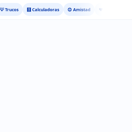
💡 Trucos
🧮 Calculadoras
😊 Amistad
❤️ Ligar