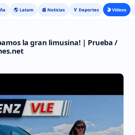
aña
🌎 Latam
📰 Noticias
🏅 Deportes
🎬 Vídeos
amos la gran limusina! | Prueba /
hes.net