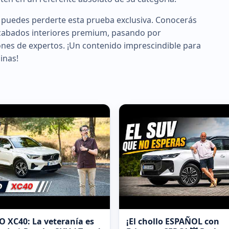
o puedes perderte esta prueba exclusiva. Conocerás
acabados interiores premium, pasando por
nes de expertos. ¡Un contenido imprescindible para
inas!
 XC40: La veteranía es
¡El chollo ESPAÑOL con