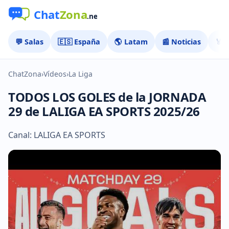
💬 Salas
🇪🇸 España
🌎 Latam
📰 Noticias
🏅 
ChatZona
›
Vídeos
›
La Liga
TODOS LOS GOLES de la JORNADA
29 de LALIGA EA SPORTS 2025/26
Canal: LALIGA EA SPORTS