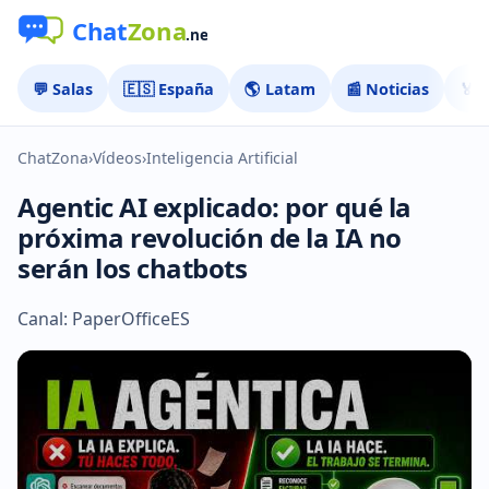
💬 Salas
🇪🇸 España
🌎 Latam
📰 Noticias
🏅 
ChatZona
›
Vídeos
›
Inteligencia Artificial
Agentic AI explicado: por qué la
próxima revolución de la IA no
serán los chatbots
Canal: PaperOfficeES