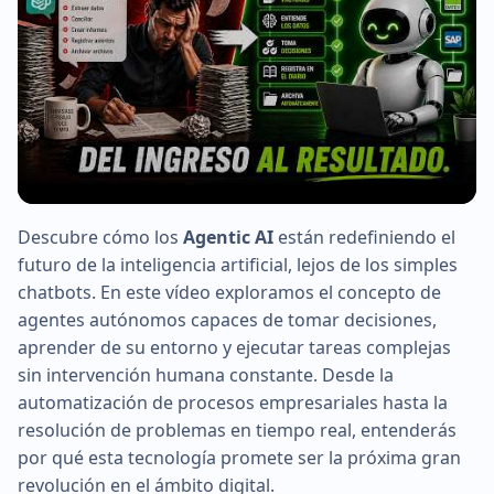
Descubre cómo los
Agentic AI
están redefiniendo el
▶
futuro de la inteligencia artificial, lejos de los simples
chatbots. En este vídeo exploramos el concepto de
agentes autónomos capaces de tomar decisiones,
aprender de su entorno y ejecutar tareas complejas
sin intervención humana constante. Desde la
automatización de procesos empresariales hasta la
resolución de problemas en tiempo real, entenderás
por qué esta tecnología promete ser la próxima gran
revolución en el ámbito digital.