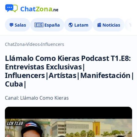
💬 Salas
🇪🇸 España
🌎 Latam
📰 Noticias
🏅 
ChatZona
›
Vídeos
›
Influencers
Llámalo Como Kieras Podcast T1.E8:
Entrevistas Exclusivas|
Influencers|Artístas|Manifestación|
Cuba|
Canal: Llámalo Como Kieras