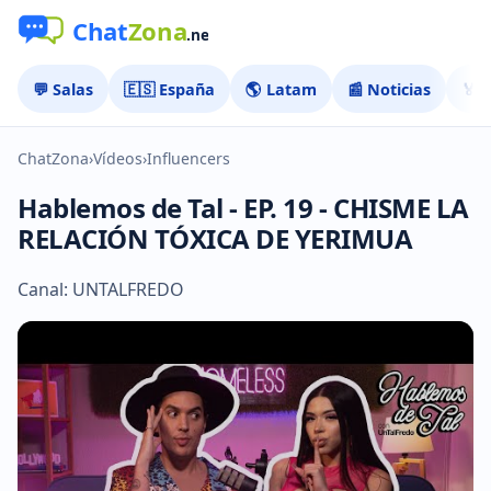
💬 Salas
🇪🇸 España
🌎 Latam
📰 Noticias
🏅 
ChatZona
›
Vídeos
›
Influencers
Hablemos de Tal - EP. 19 - CHISME LA
RELACIÓN TÓXICA DE YERIMUA
Canal: UNTALFREDO