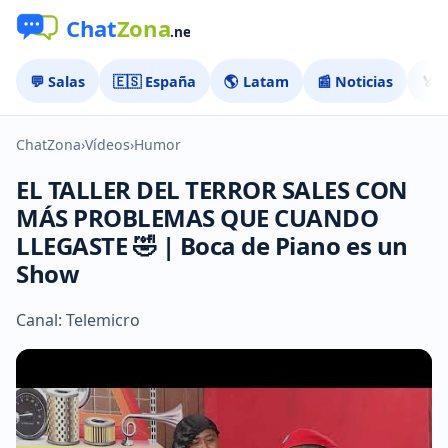
💬 Salas
🇪🇸 España
🌎 Latam
📰 Noticias
🏅 
ChatZona
›
Vídeos
›
Humor
EL TALLER DEL TERROR SALES CON
MÁS PROBLEMAS QUE CUANDO
LLEGASTE 🤣 | Boca de Piano es un
Show
Canal: Telemicro