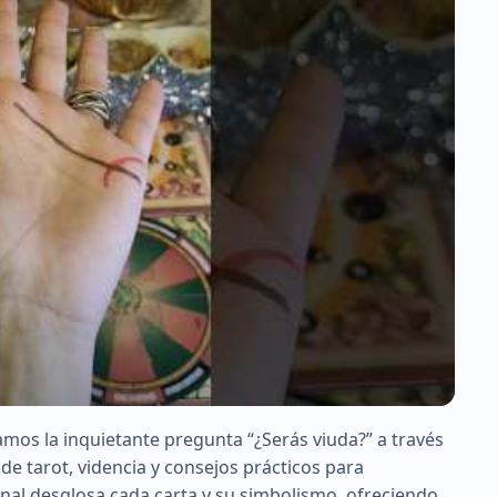
amos la inquietante pregunta “¿Serás viuda?” a través
de tarot, videncia y consejos prácticos para
anal desglosa cada carta y su simbolismo, ofreciendo