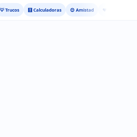
💡 Trucos
🧮 Calculadoras
😊 Amistad
❤️ Ligar