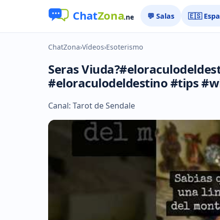
💬 Salas
🇪🇸 Esp
ChatZona
›
Vídeos
›
Esoterismo
Seras Viuda?#eloraculodeldest
#eloraculodeldestino #tips #w
Canal: Tarot de Sendale