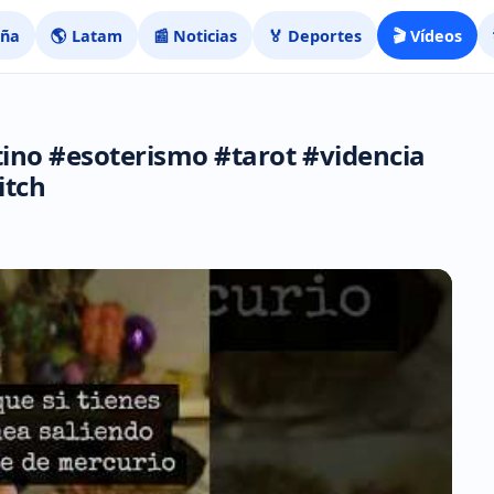
aña
🌎 Latam
📰 Noticias
🏅 Deportes
🎬 Vídeos
ino #esoterismo #tarot #videncia
itch