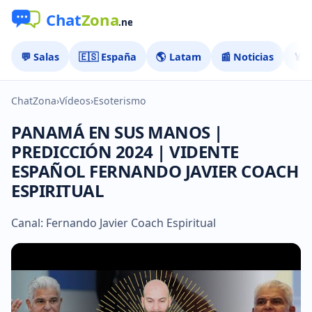
💬 Salas
🇪🇸 España
🌎 Latam
📰 Noticias
🏅 
ChatZona
›
Vídeos
›
Esoterismo
PANAMÁ EN SUS MANOS |
PREDICCIÓN 2024 | VIDENTE
ESPAÑOL FERNANDO JAVIER COACH
ESPIRITUAL
Canal: Fernando Javier Coach Espiritual