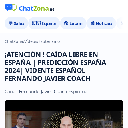
💬 Salas
🇪🇸 España
🌎 Latam
📰 Noticias
🏅 
ChatZona
›
Vídeos
›
Esoterismo
¡ATENCIÓN ! CAÍDA LIBRE EN
ESPAÑA | PREDICCIÓN ESPAÑA
2024| VIDENTE ESPAÑOL
FERNANDO JAVIER COACH
Canal: Fernando Javier Coach Espiritual