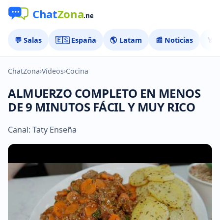
💬 Salas
🇪🇸 España
🌎 Latam
📰 Noticias
🏅 
ChatZona
›
Vídeos
›
Cocina
ALMUERZO COMPLETO EN MENOS
DE 9 MINUTOS FÁCIL Y MUY RICO
Canal: Taty Enseña