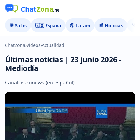
💬 Salas
🇪🇸 España
🌎 Latam
📰 Noticias
🏅 
ChatZona
›
Vídeos
›
Actualidad
Últimas noticias | 23 junio 2026 -
Mediodía
Canal: euronews (en español)