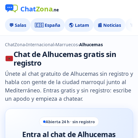
💬 Salas
🇪🇸 España
🌎 Latam
📰 Noticias
🏅 
ChatZona
›
Internacional
›
Marruecos
›
Alhucemas
Chat de Alhucemas gratis sin
registro
Únete al chat gratuito de Alhucemas sin registro y
habla con gente de la ciudad marroquí junto al
Mediterráneo. Entras gratis y sin registro: escribe
un apodo y empieza a chatear.
Abierta 24 h · sin registro
Entra al chat de Alhucemas