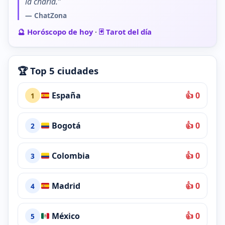
la charla.”
— ChatZona
🔮 Horóscopo de hoy
·
🃏 Tarot del día
🏆 Top 5 ciudades
España
👍 0
1
Bogotá
👍 0
2
Colombia
👍 0
3
Madrid
👍 0
4
México
👍 0
5