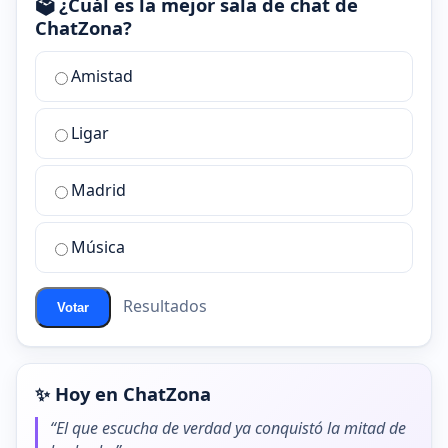
🗳️ ¿Cuál es la mejor sala de chat de
ChatZona?
¿Cuál
Amistad
es
la
Ligar
mejor
sala
de
Madrid
chat
de
Música
ChatZona?
Resultados
Votar
✨ Hoy en ChatZona
“El que escucha de verdad ya conquistó la mitad de