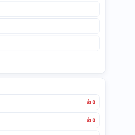
👍 0
👍 0