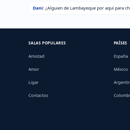
Dani
: ¿Alguien de Lambayeque por aquí para cha
SALAS POPULARES
PAÍSES
Amistad
España
Amor
México
Ligar
Argenti
Contactos
Colomb