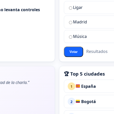
la
Ligar
mejor
o levanta controles
sala
de
Madrid
chat
de
Música
ChatZona?
Resultados
Votar
🏆 Top 5 ciudades
ad de la charla.”
España
1
Bogotá
2