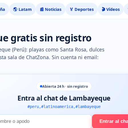
aña
🌎 Latam
📰 Noticias
🏅 Deportes
🎬 Vídeos
 gratis sin registro
eque (Perú): playas como Santa Rosa, dulces
ta sala de ChatZona. Sin cuenta ni email:
Abierta 24 h · sin registro
Entra al chat de Lambayeque
#peru,#latinoamerica,#lambayeque
Entrar al ch
e