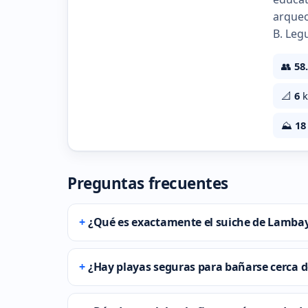
arqueo
B. Legu
👥
58
📐
6
k
⛰️
18
Preguntas frecuentes
¿Qué es exactamente el suiche de Lamba
¿Hay playas seguras para bañarse cerca d