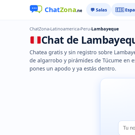
💬 Salas
🇪🇸 Esp
ChatZona
›
Latinoamerica
›
Peru
›
Lambayeque
Chat de Lambayeque
Chatea gratis y sin registro sobre Lambay
de algarrobo y pirámides de Túcume en es
pones un apodo y ya estás dentro.
Tu
nombr