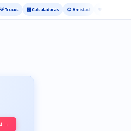
💡 Trucos
🧮 Calculadoras
😊 Amistad
❤️ Ligar
at →