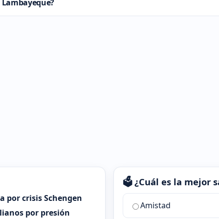
de Lambayeque?
🗳️ ¿Cuál es la mejor
ia por crisis Schengen
¿Cuál
Amistad
es
alianos por presión