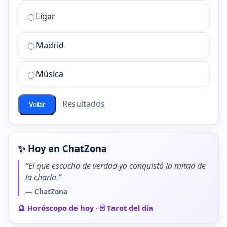
la
Ligar
mejor
sala
de
Madrid
chat
de
Música
ChatZona?
Resultados
Votar
✨ Hoy en ChatZona
“El que escucha de verdad ya conquistó la mitad de
la charla.”
— ChatZona
🔮 Horóscopo de hoy
·
🃏 Tarot del día