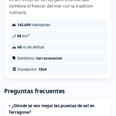
combina el frescor del mar con la tradición
culinaria.
👥
143.649
habitantes
📐
58
km²
⛰️
68
m de altitud
🗣️ Gentilicio:
tarraconense
🏛️ Fundación:
1834
Preguntas frecuentes
¿Dónde se ven mejor las puestas de sol en
Tarragona?