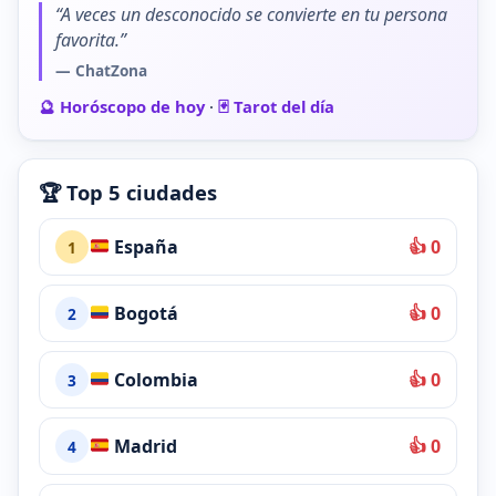
“A veces un desconocido se convierte en tu persona
favorita.”
— ChatZona
🔮 Horóscopo de hoy
·
🃏 Tarot del día
🏆 Top 5 ciudades
España
👍 0
1
Bogotá
👍 0
2
Colombia
👍 0
3
Madrid
👍 0
4