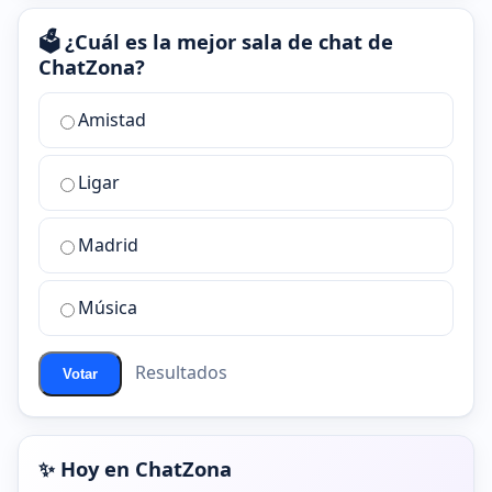
🗳️ ¿Cuál es la mejor sala de chat de
ChatZona?
¿Cuál
Amistad
es
la
Ligar
mejor
sala
de
Madrid
chat
de
Música
ChatZona?
Resultados
Votar
✨ Hoy en ChatZona