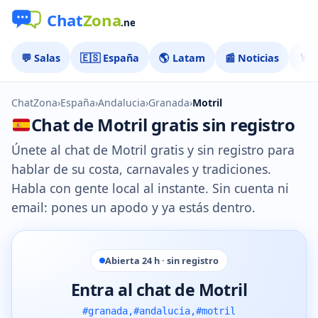
💬 Salas
🇪🇸 España
🌎 Latam
📰 Noticias
🏅 
ChatZona
›
España
›
Andalucia
›
Granada
›
Motril
Chat de Motril gratis sin registro
Únete al chat de Motril gratis y sin registro para
hablar de su costa, carnavales y tradiciones.
Habla con gente local al instante. Sin cuenta ni
email: pones un apodo y ya estás dentro.
Abierta 24 h · sin registro
Entra al chat de Motril
#granada,#andalucia,#motril