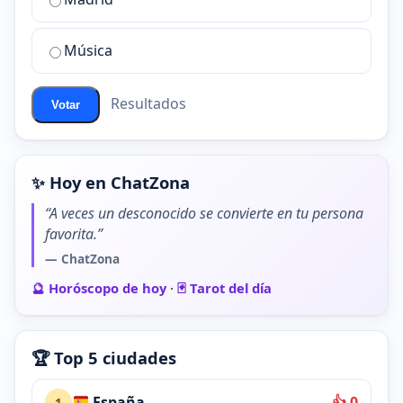
chat
de
Música
ChatZona?
Resultados
Votar
✨ Hoy en ChatZona
“A veces un desconocido se convierte en tu persona
favorita.”
— ChatZona
🔮 Horóscopo de hoy
·
🃏 Tarot del día
🏆 Top 5 ciudades
España
👍 0
1