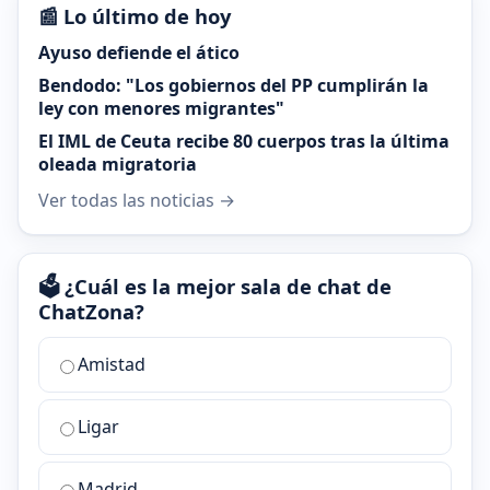
📰 Lo último de hoy
Ayuso defiende el ático
Bendodo: "Los gobiernos del PP cumplirán la
ley con menores migrantes"
El IML de Ceuta recibe 80 cuerpos tras la última
oleada migratoria
Ver todas las noticias →
🗳️ ¿Cuál es la mejor sala de chat de
ChatZona?
¿Cuál
Amistad
es
la
Ligar
mejor
sala
de
Madrid