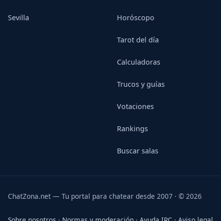
Sevilla
Horóscopo
Tarot del día
Calculadoras
Trucos y guías
Votaciones
Rankings
Buscar salas
ChatZona.net — Tu portal para chatear desde 2007 · © 2026
Sobre nosotros
·
Normas y moderación
·
Ayuda IRC
·
Aviso legal