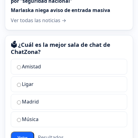
por “seguridad nacional”
Marlaska niega aviso de entrada masiva
Ver todas las noticias →
🗳️ ¿Cuál es la mejor sala de chat de
ChatZona?
¿Cuál
Amistad
es
la
Ligar
mejor
sala
de
Madrid
chat
de
Música
ChatZona?
Resultados
Votar