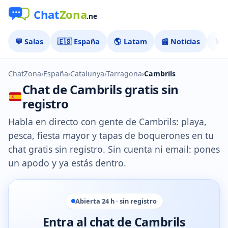
💬 Salas
🇪🇸 España
🌎 Latam
📰 Noticias
🏅 
ChatZona
›
España
›
Catalunya
›
Tarragona
›
Cambrils
Chat de Cambrils gratis sin
registro
Habla en directo con gente de Cambrils: playa,
pesca, fiesta mayor y tapas de boquerones en tu
chat gratis sin registro. Sin cuenta ni email: pones
un apodo y ya estás dentro.
Abierta 24 h · sin registro
Entra al chat de Cambrils