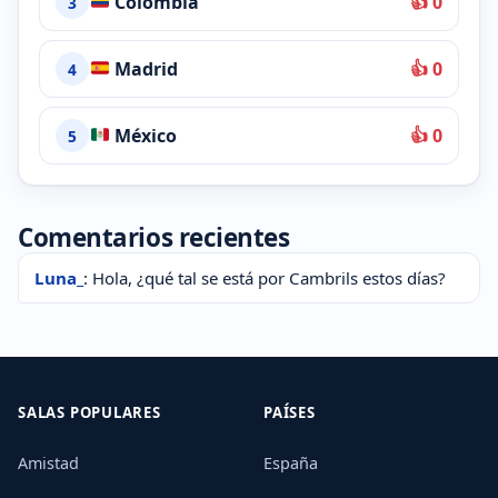
Colombia
👍 0
3
Madrid
👍 0
4
México
👍 0
5
Comentarios recientes
Luna_
: Hola, ¿qué tal se está por Cambrils estos días?
SALAS POPULARES
PAÍSES
Amistad
España