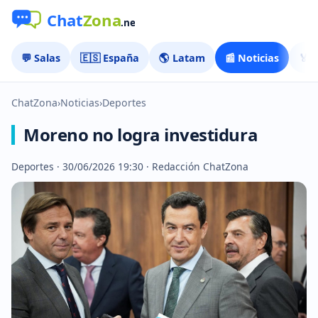
💬 Salas
🇪🇸 España
🌎 Latam
📰 Noticias
🏅 
ChatZona
›
Noticias
›
Deportes
Moreno no logra investidura
Deportes · 30/06/2026 19:30 · Redacción ChatZona