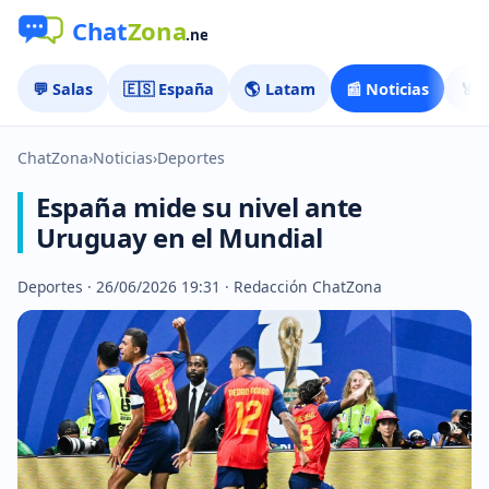
💬 Salas
🇪🇸 España
🌎 Latam
📰 Noticias
🏅 
ChatZona
›
Noticias
›
Deportes
España mide su nivel ante
Uruguay en el Mundial
Deportes · 26/06/2026 19:31 · Redacción ChatZona