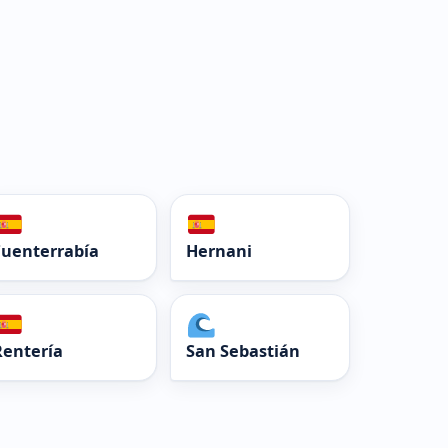
Fuenterrabía
Hernani
Rentería
San Sebastián