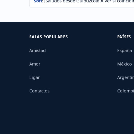
Sofi
: ¡Saludos desde Guipuzcoa! A ver si coincid
SALAS POPULARES
PAÍSES
Amistad
España
Amor
México
Ligar
Argenti
Contactos
Colomb