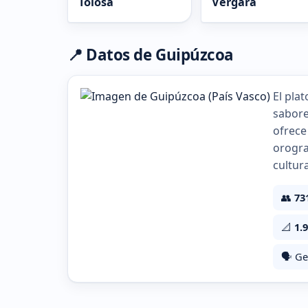
Tolosa
Vergara
📍 Datos de Guipúzcoa
El pla
sabore
ofrece
orograf
cultur
👥
73
📐
1.
🗣️ Ge