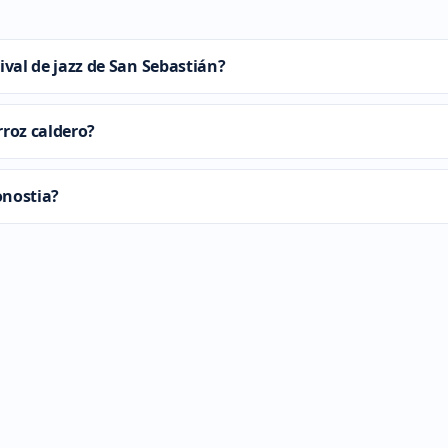
tival de jazz de San Sebastián?
rroz caldero?
onostia?