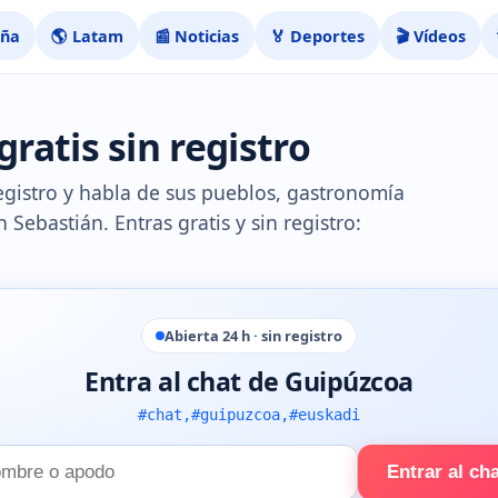
aña
🌎 Latam
📰 Noticias
🏅 Deportes
🎬 Vídeos
ratis sin registro
egistro y habla de sus pueblos, gastronomía
Sebastián. Entras gratis y sin registro:
Abierta 24 h · sin registro
Entra al chat de Guipúzcoa
#chat,#guipuzcoa,#euskadi
Entrar al ch
e