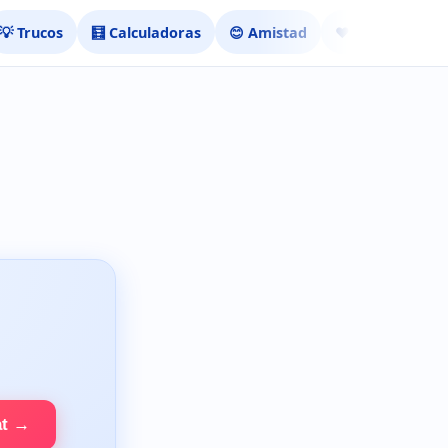
💡 Trucos
🧮 Calculadoras
😊 Amistad
❤️ Ligar
at →