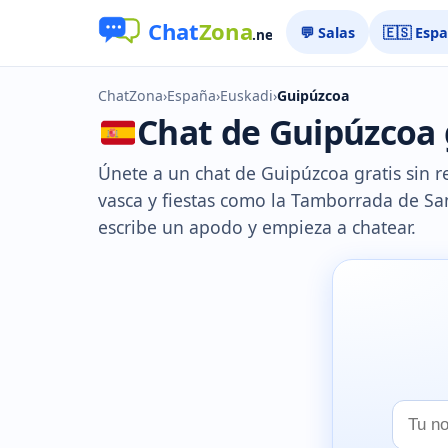
💬 Salas
🇪🇸 Esp
ChatZona
›
España
›
Euskadi
›
Guipúzcoa
Chat de Guipúzcoa g
Únete a un chat de Guipúzcoa gratis sin r
vasca y fiestas como la Tamborrada de San 
escribe un apodo y empieza a chatear.
Tu
nombr