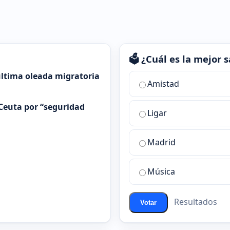
🗳️ ¿Cuál es la mejor
 última oleada migratoria
¿Cuál
Amistad
es
la
Ceuta por “seguridad
Ligar
mejor
sala
de
Madrid
chat
de
Música
ChatZona?
Resultados
Votar