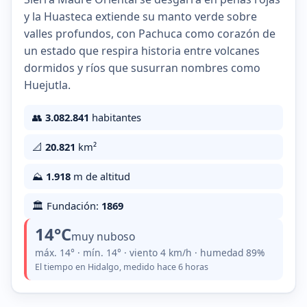
y la Huasteca extiende su manto verde sobre
valles profundos, con Pachuca como corazón de
un estado que respira historia entre volcanes
dormidos y ríos que susurran nombres como
Huejutla.
👥
3.082.841
habitantes
📐
20.821
km²
⛰️
1.918
m de altitud
🏛️ Fundación:
1869
14°C
muy nuboso
máx. 14° · mín. 14° · viento 4 km/h · humedad 89%
El tiempo en Hidalgo, medido hace 6 horas