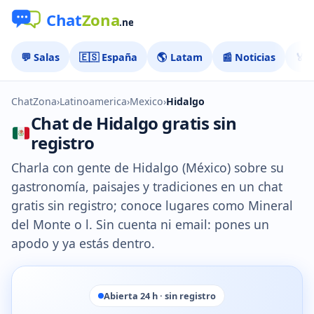
💬 Salas
🇪🇸 España
🌎 Latam
📰 Noticias
🏅 
ChatZona
›
Latinoamerica
›
Mexico
›
Hidalgo
Chat de Hidalgo gratis sin
registro
Charla con gente de Hidalgo (México) sobre su
gastronomía, paisajes y tradiciones en un chat
gratis sin registro; conoce lugares como Mineral
del Monte o l. Sin cuenta ni email: pones un
apodo y ya estás dentro.
Abierta 24 h · sin registro