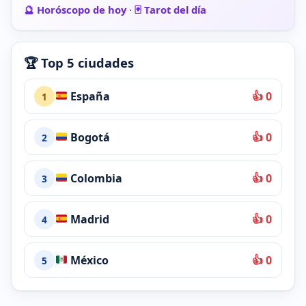
🔮 Horóscopo de hoy
·
🃏 Tarot del día
🏆 Top 5 ciudades
España
👍 0
1
Bogotá
👍 0
2
Colombia
👍 0
3
Madrid
👍 0
4
México
👍 0
5