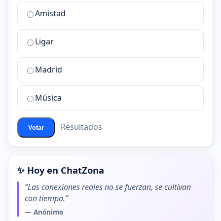
¿Cuál
Amistad
es
la
Ligar
mejor
sala
de
Madrid
chat
de
Música
ChatZona?
Resultados
Votar
✨ Hoy en ChatZona
“Las conexiones reales no se fuerzan, se cultivan
con tiempo.”
— Anónimo