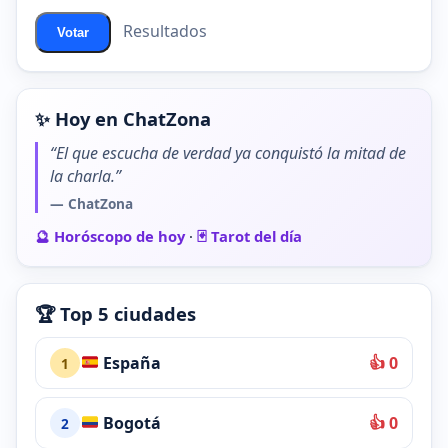
Resultados
Votar
✨ Hoy en ChatZona
“El que escucha de verdad ya conquistó la mitad de
la charla.”
— ChatZona
🔮 Horóscopo de hoy
·
🃏 Tarot del día
🏆 Top 5 ciudades
España
👍 0
1
Bogotá
👍 0
2