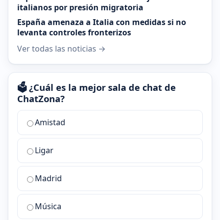
italianos por presión migratoria
España amenaza a Italia con medidas si no
levanta controles fronterizos
Ver todas las noticias →
🗳️ ¿Cuál es la mejor sala de chat de
ChatZona?
¿Cuál
Amistad
es
la
Ligar
mejor
sala
de
Madrid
chat
de
Música
ChatZona?