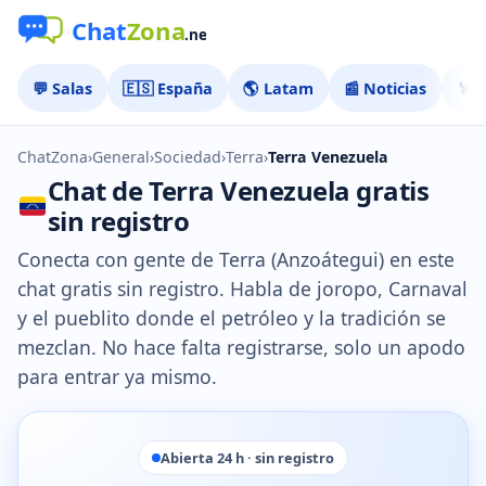
💬 Salas
🇪🇸 España
🌎 Latam
📰 Noticias
🏅 
ChatZona
›
General
›
Sociedad
›
Terra
›
Terra Venezuela
Chat de Terra Venezuela gratis
sin registro
Conecta con gente de Terra (Anzoátegui) en este
chat gratis sin registro. Habla de joropo, Carnaval
y el pueblito donde el petróleo y la tradición se
mezclan. No hace falta registrarse, solo un apodo
para entrar ya mismo.
Abierta 24 h · sin registro