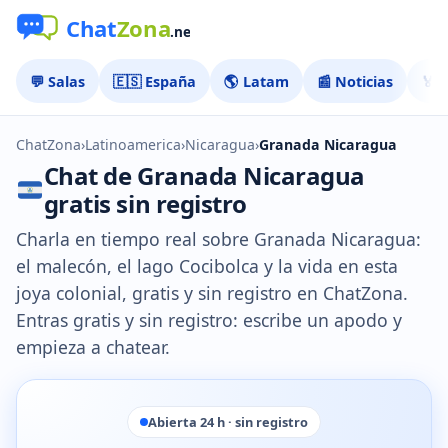
💬 Salas
🇪🇸 España
🌎 Latam
📰 Noticias
🏅 
ChatZona
›
Latinoamerica
›
Nicaragua
›
Granada Nicaragua
Chat de Granada Nicaragua
gratis sin registro
Charla en tiempo real sobre Granada Nicaragua:
el malecón, el lago Cocibolca y la vida en esta
joya colonial, gratis y sin registro en ChatZona.
Entras gratis y sin registro: escribe un apodo y
empieza a chatear.
Abierta 24 h · sin registro