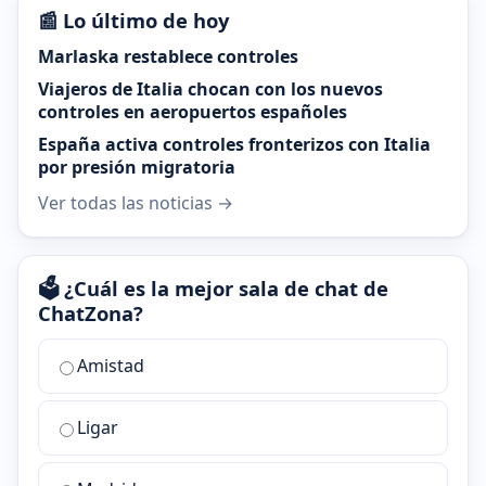
📰 Lo último de hoy
Marlaska restablece controles
Viajeros de Italia chocan con los nuevos
controles en aeropuertos españoles
España activa controles fronterizos con Italia
por presión migratoria
Ver todas las noticias →
🗳️ ¿Cuál es la mejor sala de chat de
ChatZona?
¿Cuál
Amistad
es
la
Ligar
mejor
sala