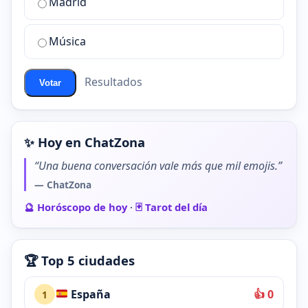
de
Madrid
chat
de
Música
ChatZona?
Resultados
Votar
✨ Hoy en ChatZona
“Una buena conversación vale más que mil emojis.”
— ChatZona
🔮 Horóscopo de hoy
·
🃏 Tarot del día
🏆 Top 5 ciudades
España
👍 0
1