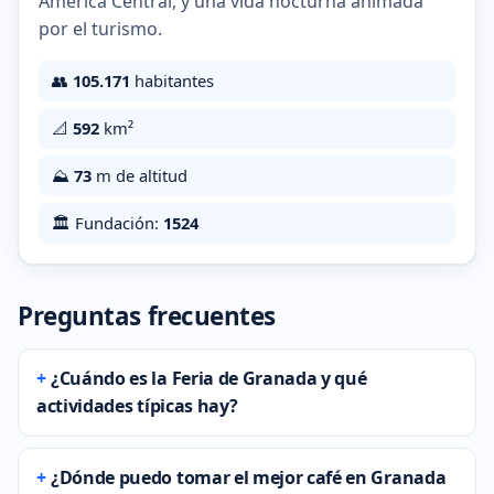
América Central, y una vida nocturna animada
por el turismo.
👥
105.171
habitantes
📐
592
km²
⛰️
73
m de altitud
🏛️ Fundación:
1524
Preguntas frecuentes
¿Cuándo es la Feria de Granada y qué
actividades típicas hay?
¿Dónde puedo tomar el mejor café en Granada