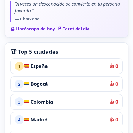
“A veces un desconocido se convierte en tu persona
favorita.”
— ChatZona
🔮 Horóscopo de hoy
·
🃏 Tarot del día
🏆 Top 5 ciudades
España
👍 0
1
Bogotá
👍 0
2
Colombia
👍 0
3
Madrid
👍 0
4