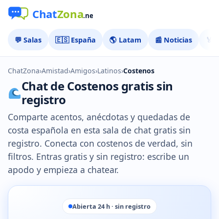
💬 Salas
🇪🇸 España
🌎 Latam
📰 Noticias
🏅 
ChatZona
›
Amistad
›
Amigos
›
Latinos
›
Costenos
Chat de Costenos gratis sin
registro
Comparte acentos, anécdotas y quedadas de
costa española en esta sala de chat gratis sin
registro. Conecta con costenos de verdad, sin
filtros. Entras gratis y sin registro: escribe un
apodo y empieza a chatear.
Abierta 24 h · sin registro