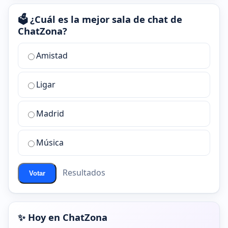
🗳️ ¿Cuál es la mejor sala de chat de
ChatZona?
¿Cuál
Amistad
es
la
Ligar
mejor
sala
de
Madrid
chat
de
Música
ChatZona?
Resultados
Votar
✨ Hoy en ChatZona